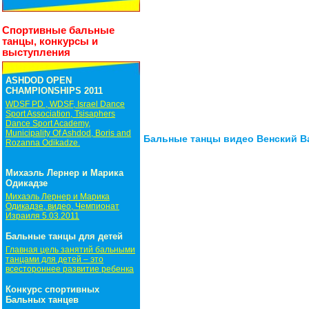
Спортивные бальные
танцы, конкурсы и
выступления
ASHDOD OPEN
CHAMPIONSHIPS 2011
WDSF PD , WDSF, Israel Dance
Sport Association, Tsisaphers
Dance Sport Academy,
Municipality Of Ashdod, Boris and
Бальные танцы видео Венский В
Rozanna Odikadze.
Михаэль Лернер и Марика
Одикадзе
Михаэль Лернер и Марика
Одикадзе, видео, Чемпионат
Израиля 5.03.2011
Бальные танцы для детей
Главная цель занятий бальными
танцами для детей – это
всестороннее развитие ребенка
Конкурс спортивных
Бальных танцев