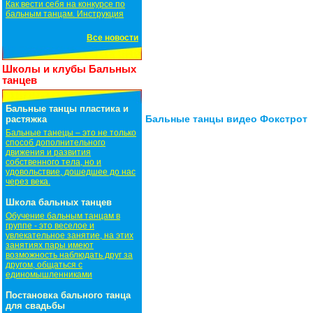
Как вести себя на конкурсе по
бальным танцам. Инструкция
Все новости
Школы и клубы Бальных
танцев
Бальные танцы пластика и
Бальные танцы видео Фокстрот
растяжка
Бальные танецы – это не только
способ дополнительного
движения и развития
собственного тела, но и
удовольствие, дошедшее до нас
через века.
Школа бальных танцев
Обучение бальным танцам в
группе - это веселое и
увлекательное занятие, на этих
занятиях пары имеют
возможность наблюдать друг за
другом, общаться с
единомышленниками
Постановка бального танца
для свадьбы