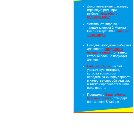
Дополнительные факторы,
играющие роль при
выборе
свадебного
бального танца
Чемпионат мира по 10
танцам юниоры 2 Москва
Россия март 2009,
бальные
танцы видео
Сегодня молодежь выбирает
для своего
свадебного
бального танца
, тот танец,
который больше подходит
для них
Бальные танцы
имеют
уникальную историю,
которая во многом
определила их популярность
в качестве способа отдыха,
а также соревновательного
вида спорта.
Программу
Европейских
бальных танцев
(стандарт)
составляют 5 танцев