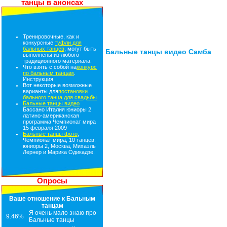
танцы в анонсах
Тренировочные, как и
конкурсные
туфли для
бальных танцев
, могут быть
Бальные танцы видео Самба
выполнены из любого
традиционного материала.
Что взять с собой на
конкурс
по бальным танцам
.
Инструкция
Вот некоторые возможные
варианты для
постановки
бального танца для свадьбы
Бальные танцы видео
Бассано Италия юниоры 2
латино-американская
программа Чемпионат мира
15 февраля 2009
Бальные танцы фото
,
Чемпионат мира, 10 танцев,
юниоры 2, Москва, Михаэль
Лернер и Марика Одикадзе,
Опросы
Ваше отношение к Бальным
танцам
Я очень мало знаю про
9.46%
Бальные танцы