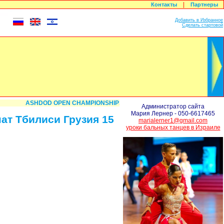
|
Контакты
Партнеры
Добавить в Избранное
Сделать стартовой
ASHDOD OPEN CHAMPIONSHIPS 2011
WDSF PD , WDSF, Israel Dance Sport
Администратор сайта
Мария Лернер - 050-6617465
ат Тбилиси Грузия 15
marialerner1@gmail.com
уроки бальных танцев в Израиле