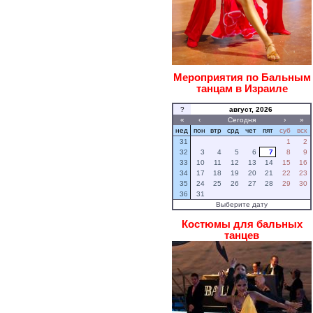
Мероприятия по Бальным
танцам в Израиле
?
август, 2026
«
‹
Сегодня
›
»
нед
пон
втр
срд
чет
пят
суб
вск
31
1
2
32
3
4
5
6
7
8
9
33
10
11
12
13
14
15
16
34
17
18
19
20
21
22
23
35
24
25
26
27
28
29
30
36
31
Выберите дату
Костюмы для бальных
танцев