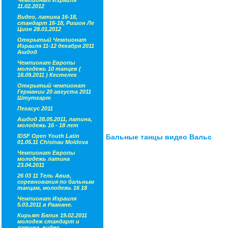
Чемпионат Израиля
11.02.2012
Видео, латина 16-18,
стандарт 16-18, Ришон Ле
Цион 28.01.2012
Открытый Чемпионат
Израиля 11-12 декабря 2011
Ашдод
Чемпионат Европы
молодежь 10 танцев (
18.09.2011 ) Кестелек
Открытый чемпионат
Германии 20 августа 2011
Штутгарт
Пегасус 2011
Ашдод 28.05.2011, латина,
молодежь 16 - 18 лет
Бальные танцы видео Вальс
IDSF Open Youth Latin
01.05.11 Chisinau Moldova
Чемпионат Европы
молодежь латина
23.04.2011
26 03 11 Тель Авив,
соревнования по бальным
танцам, молодежь 16 18
Чемпионат Израиля
5.03.2011 в Раанане.
Кирьят Бялик 19.02.2011
молодеж стандарт и
латина, видео