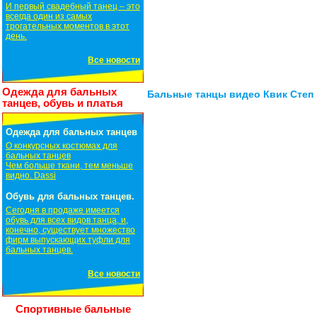
И первый свадебный танец – это
всегда один из самых
трогательных моментов в этот
день.
Все новости
Одежда для бальных
Бальные танцы видео Квик Степ
танцев, обувь и платья
Одежда для бальных танцев
О конкурсных костюмах для
бальных танцев
Чем больше ткани, тем меньше
видно. Dassi
Обувь для бальных танцев.
Сегодня в продаже имеется
обувь для всех видов танца, и,
конечно, существует множество
фирм выпускающих туфли для
бальных танцев.
Все новости
Спортивные бальные