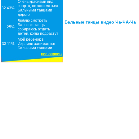
Очень красивый вид
спорта, но заниматься
32.43%
Бальными танцами
дорого
Люблю смотреть
Бальные танцы видео Ча-ЧА-Ча
Бальные танцы,
25%
собираюсь отдать
детей, когда подрастут
Мой ребенок в
33.11%
Израиле занимается
Бальными танцами
все опросы