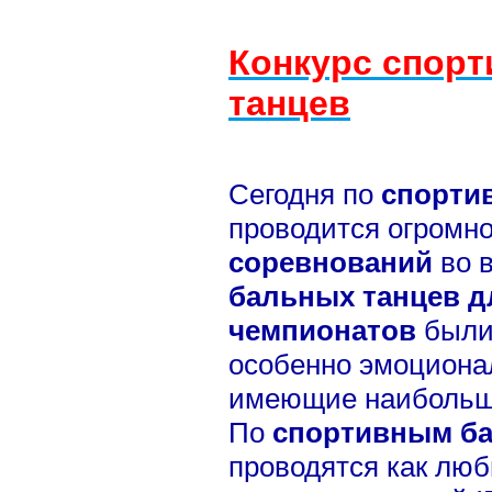
Конкурс спор
танцев
Сегодня по
спорти
проводится огромно
соревнований
во в
бальных танцев д
чемпионатов
были
особенно эмоциона
имеющие наибольши
По
спортивным б
проводятся как лю