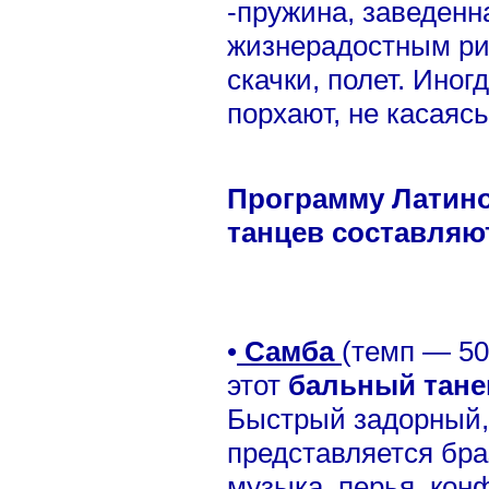
-пружина, заведенн
жизнерадостным ри
скачки, полет. Иног
порхают, не касаясь
Программу Латин
танцев составляют
•
Самба
(темп — 50
этот
бальный тан
Быстрый задорный
представляется бра
музыка, перья, кон