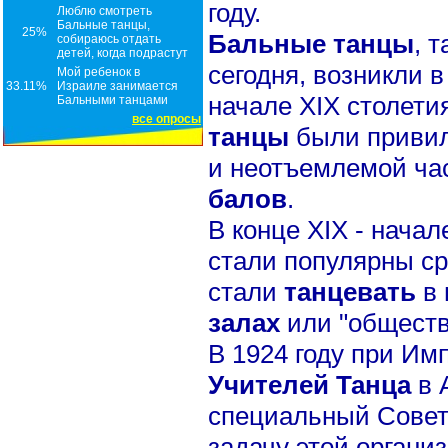
году.
Люблю смотреть
Бальные танцы,
25%
Бальные танцы
, 
собираюсь отдать
детей, когда подрастут
сегодня, возникли в 
Мой ребенок в
33.11%
Израиле занимается
начале XIX столети
Бальными танцами
все опросы
танцы
были приви
и неотъемлемой ча
балов
.
В конце XIX - начал
стали популярны ср
стали
танцевать
в 
залах
или "обществ
В 1924 году при И
Учителей Танца
в 
специальный Сове
задачу этой органи