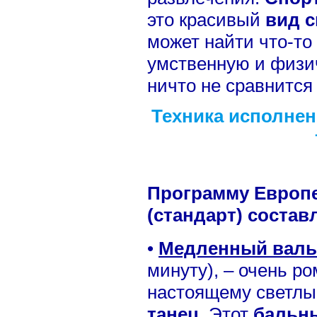
это красивый
вид с
может найти что-то
умственную и физич
ничто не сравнится
Техника исполне
Программу Европе
(стандарт) состав
•
Медленный вал
минуту), – очень ро
настоящему светл
танец
. Этот
бальн