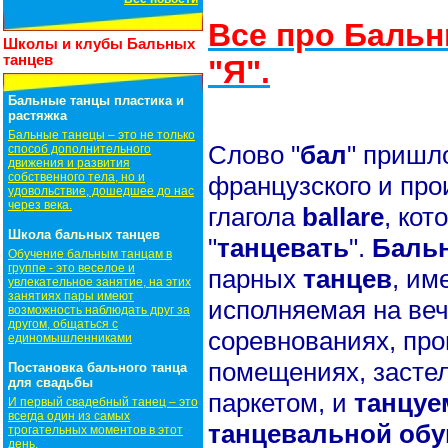
Все про Бальн
Школы и клубы Бальных
танцев
"Я".
Бальные танцы пластика и
растяжка
Бальные танецы – это не только
Слово "
бал
" пришло
способ дополнительного
движения и развития
собственного тела, но и
французского и про
удовольствие, дошедшее до нас
через века.
глагола
ballare
, кот
Школа бальных танцев
"
танцевать
".
Баль
Обучение бальным танцам в
группе - это веселое и
парных
танцев
, им
увлекательное занятие, на этих
занятиях пары имеют
исполняемая на ве
возможность наблюдать друг за
другом, общаться с
соревнованиях, пр
единомышленниками
помещениях, застел
Постановка бального танца
для свадьбы
паркетом, и
танцу
И первый свадебный танец – это
всегда один из самых
танцевальной обу
трогательных моментов в этот
день.