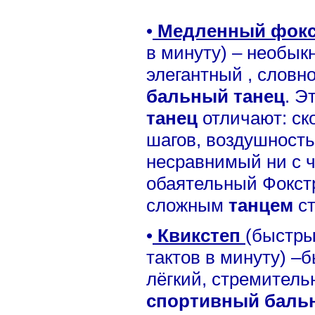
•
Медленный фок
в минуту) – необык
элегантный , словн
бальный танец
. Э
танец
отличают: ск
шагов, воздушность
несравнимый ни с 
обаятельный Фокст
сложным
танцем
с
•
Квикстеп
(быстры
тактов в минуту) –
лёгкий, стремитель
спортивный баль