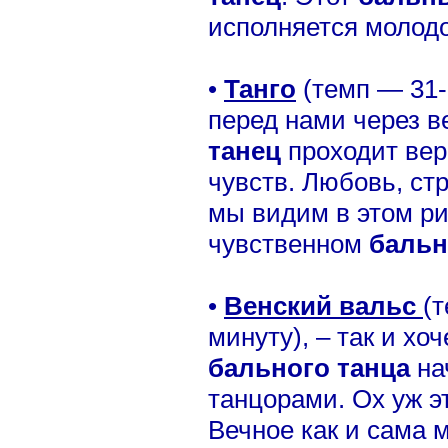
исполняется молод
•
Танго
(темп — 31-
перед нами через в
танец
проходит ве
чувств. Любовь, стр
мы видим в этом р
чувственном
бальн
•
Венский вальс
(
минуту), – так и хо
бального танца
на
танцорами. Ох уж эт
Вечное как и сама 