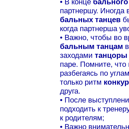
• В конце
бального
партнершу. Иногда 
бальных танцев
б
когда партнерша ув
• Важно, чтобы во 
бальным танцам
в
заходами
танцоры
паре. Помните, что
разбегаясь по угла
только ритм
конкур
друга.
• После выступлен
подходить к тренеру
к родителям;
• Важно внимательн