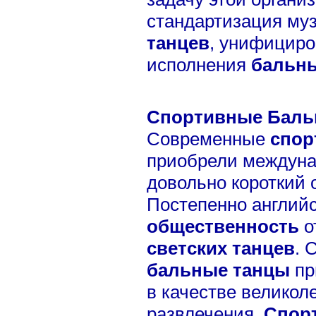
стандартизация му
танцев
, унифициро
исполнения
бальны
Спортивные Баль
Современные
спор
приобрели междуна
довольно короткий 
Постепенно англий
общественность
о
светских танцев
. 
бальные танцы
пр
в качестве великол
развлечения.
Спор