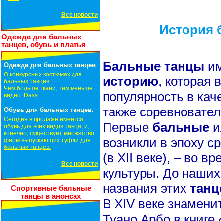
Все новости
История 
Одежда для бальных
танцев, обувь и платья
Бальные танцы
и
Одежда для бальных танцев
О конкурсных костюмах для
историю
, которая 
бальных танцев
Чем больше ткани, тем меньше
популярность в кач
видно. Dassi
также соревновател
Обувь для бальных танцев.
Сегодня в продаже имеется
Первые
бальные
и
обувь для всех видов танца, и,
конечно, существует множество
возникли в эпоху с
фирм выпускающих туфли для
бальных танцев.
(в XII веке), – во 
Все новости
культуры. До наши
названия этих
танц
Спортивные бальные
танцы в анонсах
В XIV веке знамени
Туано Арбо в книге