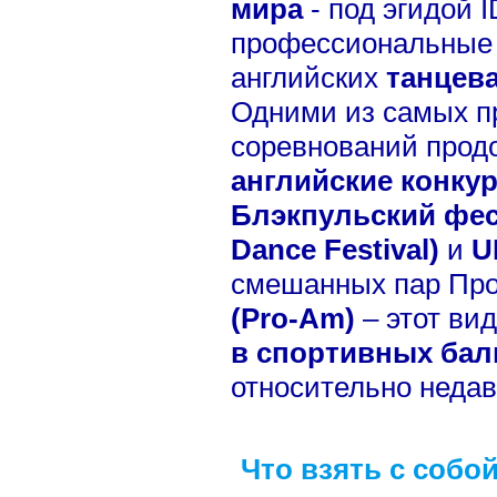
мира
- под эгидой I
профессиональные 
английских
танцева
Одними из самых п
соревнований прод
английские конку
Блэкпульский фест
Dance Festival)
и
U
смешанных пар Пр
(Pro-Am)
– этот ви
в спортивных бал
относительно недав
Что взять с собо