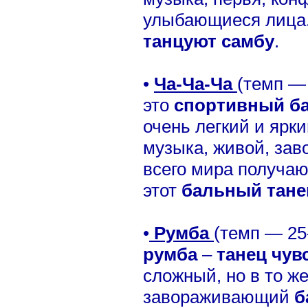
улыбающиеся лица.
танцуют самбу
.
•
Ча-Ча-Ча
(темп — 
это
спортивный б
очень легкий и ярк
музыка, живой, зав
всего мира получаю
этот
бальный тане
•
Румба
(темп — 25-
румба
–
танец чув
сложный, но в то ж
завораживающий
б