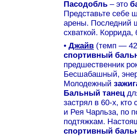
Пасодобль
– это
б
Представьте себе ш
арены. Последний ш
схваткой. Коррида,
•
Джайв
(темп — 42-
спортивный баль
предшественник рок-
Бесшабашный, энер
Молодежный
зажиг
Бальный танец
дл
застрял в 60-х, кто
и Рея Чарльза, по 
подтяжкам. Настоя
спортивный баль