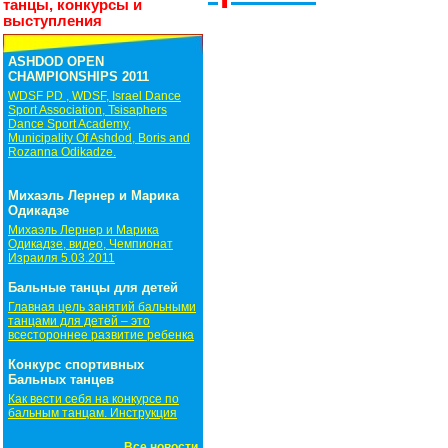
танцы, конкурсы и
выступления
ASHDOD OPEN
CHAMPIONSHIPS 2011
WDSF PD , WDSF, Israel Dance
Sport Association, Tsisaphers
Dance Sport Academy,
Municipality Of Ashdod, Boris and
Rozanna Odikadze.
Михаэль Лернер и Марика
Одикадзе
Михаэль Лернер и Марика
Одикадзе, видео, Чемпионат
Израиля 5.03.2011
Бальные танцы для детей
Главная цель занятий бальными
танцами для детей – это
всестороннее развитие ребенка
Конкурс спортивных
Бальных танцев
Как вести себя на конкурсе по
бальным танцам. Инструкция
Все новости