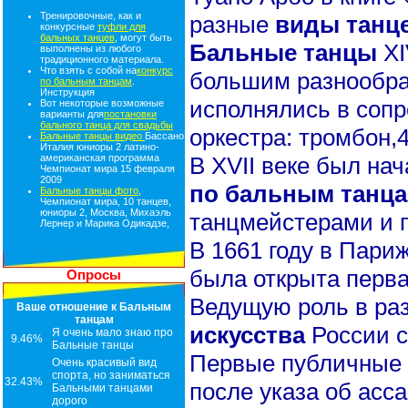
Тренировочные, как и
разные
виды танц
конкурсные
туфли для
бальных танцев
, могут быть
Бальные танцы
XI
выполнены из любого
традиционного материала.
Что взять с собой на
конкурс
большим разнообра
по бальным танцам
.
Инструкция
исполнялись в соп
Вот некоторые возможные
варианты для
постановки
бального танца для свадьбы
оркестра: тромбон,4
Бальные танцы видео
Бассано
Италия юниоры 2 латино-
В XVII веке был на
американская программа
Чемпионат мира 15 февраля
2009
по бальным танц
Бальные танцы фото
,
Чемпионат мира, 10 танцев,
юниоры 2, Москва, Михаэль
танцмейстерами и п
Лернер и Марика Одикадзе,
В 1661 году в Париж
была открыта перва
Опросы
Ведущую роль в ра
Ваше отношение к Бальным
танцам
искусства
России 
Я очень мало знаю про
9.46%
Бальные танцы
Первые публичные
Очень красивый вид
спорта, но заниматься
32.43%
после указа об асс
Бальными танцами
дорого