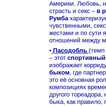
Америки. Любовь, н
страсть и секс –
в 
Румба
характеризу
чувственными, сек
жестами и по сути 
отношений между м
•
Пасодобль
(темп
– этот
спортивный
изображает коррид
быком
, где партне
это её основная рол
композициях време
другого тореадора, 
быка, как правило, 