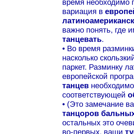
время необходимо п
вариация в
европе
латиноамериканс
важно понять, где 
танцевать
.
• Во время разминк
насколько скользки
паркет. Разминку л
европейской прогр
танцев
необходимо
соответствующей
о
• (Это замечание 
танцоров бальных
остальных это очев
во-первых, ваши
т