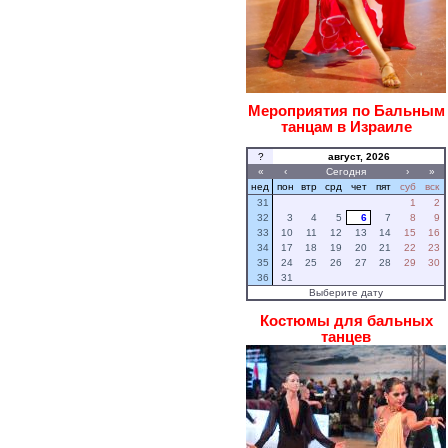
Мероприятия по Бальным
танцам в Израиле
?
август, 2026
«
‹
Сегодня
›
»
нед
пон
втр
срд
чет
пят
суб
вск
31
1
2
32
3
4
5
6
7
8
9
33
10
11
12
13
14
15
16
34
17
18
19
20
21
22
23
35
24
25
26
27
28
29
30
36
31
Выберите дату
Костюмы для бальных
танцев