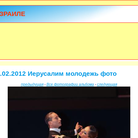
ЗРАИЛЕ
.02.2012 Иерусалим молодежь фото
предыдущая
-
Все фотографии альбома
-
следующая