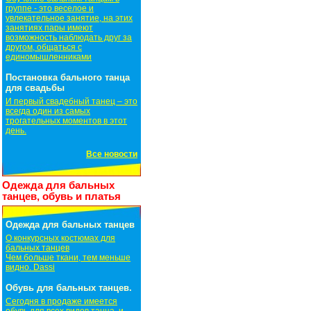
группе - это веселое и
увлекательное занятие, на этих
занятиях пары имеют
возможность наблюдать друг за
другом, общаться с
единомышленниками
Постановка бального танца
для свадьбы
И первый свадебный танец – это
всегда один из самых
трогательных моментов в этот
день.
Все новости
Одежда для бальных
танцев, обувь и платья
Одежда для бальных танцев
О конкурсных костюмах для
бальных танцев
Чем больше ткани, тем меньше
видно. Dassi
Обувь для бальных танцев.
Сегодня в продаже имеется