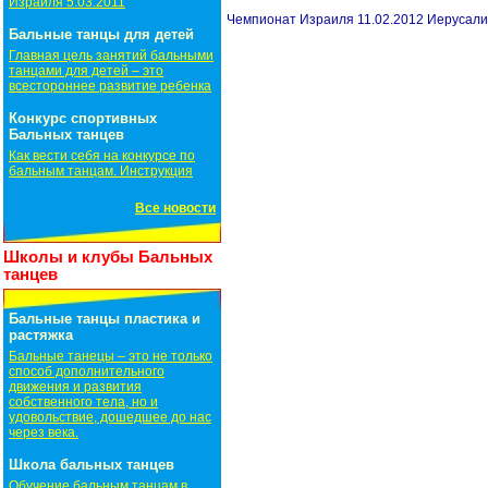
Израиля 5.03.2011
Чемпионат Израиля 11.02.2012 Иерусал
Бальные танцы для детей
Главная цель занятий бальными
танцами для детей – это
всестороннее развитие ребенка
Конкурс спортивных
Бальных танцев
Как вести себя на конкурсе по
бальным танцам. Инструкция
Все новости
Школы и клубы Бальных
танцев
Бальные танцы пластика и
растяжка
Бальные танецы – это не только
способ дополнительного
движения и развития
собственного тела, но и
удовольствие, дошедшее до нас
через века.
Школа бальных танцев
Обучение бальным танцам в