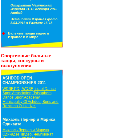
Открытый Чемпионат
Израиля 11-12 декабря 2010
Ашдод
Чемпионат Израиля фото
5.03.2011 в Раанане 16-18
Бальные танцы видео в
Израиле и в Мире
Спортивные бальные
танцы, конкурсы и
выступления
ASHDOD OPEN
CHAMPIONSHIPS 2011
WDSF PD , WDSF, Israel Dance
Sport Association, Tsisaphers
Dance Sport Academy,
Municipality Of Ashdod, Boris and
Rozanna Odikadze.
Михаэль Лернер и Марика
Одикадзе
Михаэль Лернер и Марика
Одикадзе, видео, Чемпионат