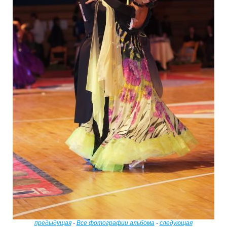
предыдущая
-
Все фотографии альбома
-
следующая