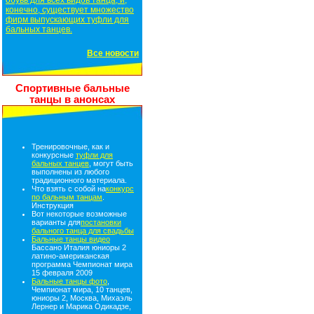
обувь для всех видов танца, и,
конечно, существует множество
фирм выпускающих туфли для
бальных танцев.
Все новости
Спортивные бальные
танцы в анонсах
Тренировочные, как и
конкурсные
туфли для
бальных танцев
, могут быть
выполнены из любого
традиционного материала.
Что взять с собой на
конкурс
по бальным танцам
.
Инструкция
Вот некоторые возможные
варианты для
постановки
бального танца для свадьбы
Бальные танцы видео
Бассано Италия юниоры 2
латино-американская
программа Чемпионат мира
15 февраля 2009
Бальные танцы фото
,
Чемпионат мира, 10 танцев,
юниоры 2, Москва, Михаэль
Лернер и Марика Одикадзе,