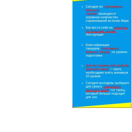
Сегодня по
спортивным
бальным
танцам
проводится
огромное количество
соревнований во всем Мире
Как вести себя на
конкурсе
по бальным танцам
.
Инструкция
Классификация
танцоров
спортивных
бальных танцев
по уровню
подготовки
Для постановки для свадьбы
бального танца
– танго,
необходимо взять минимум
10 уроков
Сегодня молодежь выбирает
для своего
свадебного
бального танца
, тот танец,
который больше подходит
для них