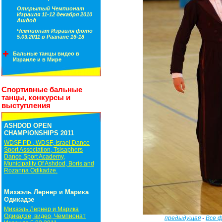
Открытый Чемпионат
Израиля 11-12 декабря 2010
Ашдод
Чемпионат Израиля фото
5.03.2011 в Раанане 16-18
Бальные танцы видео в
Израиле и в Мире
Спортивные бальные
танцы, конкурсы и
выступления
ASHDOD OPEN
CHAMPIONSHIPS 2011
WDSF PD , WDSF, Israel Dance
Sport Association, Tsisaphers
Dance Sport Academy,
Municipality Of Ashdod, Boris and
Rozanna Odikadze.
Михаэль Лернер и Марика
Одикадзе
Михаэль Лернер и Марика
Одикадзе, видео, Чемпионат
предыдущая
-
Все 