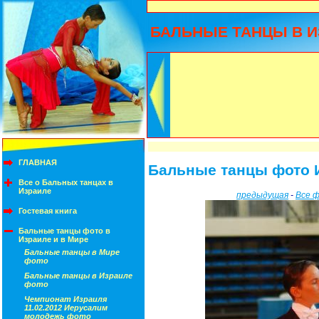
БАЛЬНЫЕ ТАНЦЫ В И
ГЛАВНАЯ
Бальные танцы фото 
Все о Бальных танцах в
Израиле
предыдущая
-
Все 
Гостевая книга
Бальные танцы фото в
Израиле и в Мире
Бальные танцы в Мире
фото
Бальные танцы в Израиле
фото
Чемпионат Израиля
11.02.2012 Иерусалим
молодежь фото