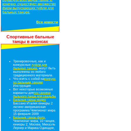
обувь для всех видов танца, и,
конечно, существует множество
фирм выпускающих туфли для
бальных танцев.
Все новости
Спортивные бальные
танцы в анонсах
Тренировочные, как и
конкурсные
туфли для
бальных танцев
, могут быть
выполнены из любого
традиционного материала.
Что взять с собой на
конкурс
по бальным танцам
.
Инструкция
Вот некоторые возможные
варианты для
постановки
бального танца для свадьбы
Бальные танцы видео
Бассано Италия юниоры 2
латино-американская
программа Чемпионат мира
15 февраля 2009
Бальные танцы фото
,
Чемпионат мира, 10 танцев,
юниоры 2, Москва, Михаэль
Лернер и Марика Одикадзе,