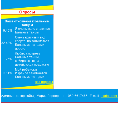
Опросы
Ваше отношение к Бальным
танцам
Я очень мало знаю про
9.46%
Бальные танцы
Очень красивый вид
спорта, но заниматься
32.43%
Бальными танцами
дорого
Люблю смотреть
Бальные танцы,
25%
собираюсь отдать
детей, когда подрастут
Мой ребенок в
33.11%
Израиле занимается
Бальными танцами
все опросы
Администратор сайта, Мария Лернер, тел: 050-6617465, E-mail:
marialerne